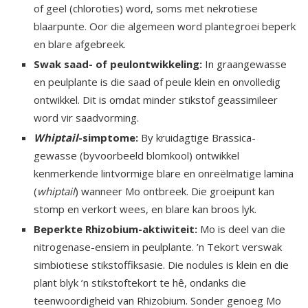
of geel (chloroties) word, soms met nekrotiese
blaarpunte. Oor die algemeen word plantegroei beperk
en blare afgebreek.
Swak saad- of peulontwikkeling:
In graangewasse
en peulplante is die saad of peule klein en onvolledig
ontwikkel. Dit is omdat minder stikstof geassimileer
word vir saadvorming.
Whiptail
-simptome:
By kruidagtige Brassica-
gewasse (byvoorbeeld blomkool) ontwikkel
kenmerkende lintvormige blare en onreëlmatige lamina
(
whiptail
) wanneer Mo ontbreek. Die groeipunt kan
stomp en verkort wees, en blare kan broos lyk.
Beperkte Rhizobium-aktiwiteit:
Mo is deel van die
nitro­genase-ensiem in peulplante. ’n Tekort verswak
simbiotiese stikstoffiksasie. Die nodules is klein en die
plant blyk ’n stikstoftekort te hê, ondanks die
teenwoordigheid van Rhizobium. Sonder genoeg Mo