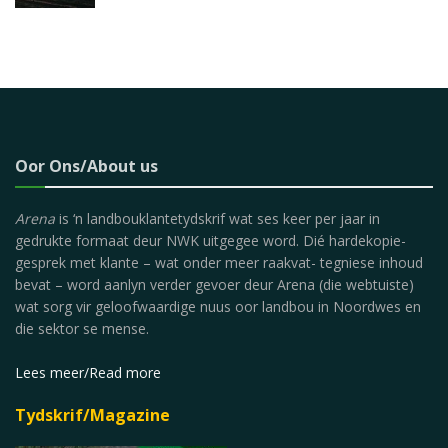
Oor Ons/About us
Arena
is ‘n landbouklantetydskrif wat ses keer per jaar in
gedrukte formaat deur NWK uitgegee word. Dié hardekopie-
gesprek met klante – wat onder meer raakvat- tegniese inhoud
bevat – word aanlyn verder gevoer deur Arena (die webtuiste)
wat sorg vir geloofwaardige nuus oor landbou in Noordwes en
die sektor se mense.
Lees meer/Read more
Tydskrif/Magazine