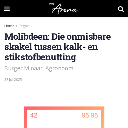
Home
Tegniek
Molibdeen: Die onmisbare
skakel tussen kalk- en
stikstofbenutting
Burger Minaar, Agronoom
28 Jul 2025