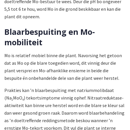
doeltreffende Mo-bestuur te wees. Deur die pH bo ongeveer
5,5 tot 6 te hou, word Mo in die grond beskikbaar en kan die
plant dit opneem.
Blaarbespuiting en Mo-
mobiliteit
Mo is relatief mobiel binne die plant. Navorsing het getoon
dat as Mo op die blare toegedien word, dit vinnig deur die
plant versprei en Mo-afhanklike ensieme in beide die
bespuite én onbehandelde dele van die plant weer herstel.
Prakties kan ’n blaarbespuiting met natriummolibdaat
(Na
MoO
) tekortsimptome vinnig ophef. Nitraat­reduktase-
2
4
aktiwiteit kan binne ure herstel word en die blare se kleur sal
dan weer gesond groen raak. Daarom word blaarbehandeling
as ’n doeltreffende reddingsmetode beskou wanneer ’n
ernstige Mo-tekort voorkom. Dit vul die plant se interne