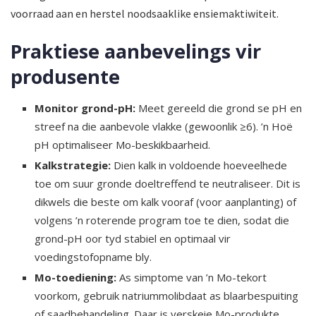
voorraad aan en herstel noodsaaklike ensiemaktiwiteit.
Praktiese aanbevelings vir
produsente
Monitor grond-pH:
Meet gereeld die grond se pH en
streef na die aanbevole vlakke (gewoonlik ≥6). ’n Hoë
pH optimaliseer Mo-beskikbaarheid.
Kalkstrategie:
Dien kalk in voldoende hoeveelhede
toe om suur gronde doeltreffend te neutraliseer. Dit is
dikwels die beste om kalk vooraf (voor aanplanting) of
volgens ’n roterende program toe te dien, sodat die
grond-pH oor tyd stabiel en optimaal vir
voedingstofopname bly.
Mo-toediening:
As simptome van ’n Mo-tekort
voorkom, gebruik natriummolibdaat as blaarbespuiting
of saadbehandeling. Daar is verskeie Mo-produkte