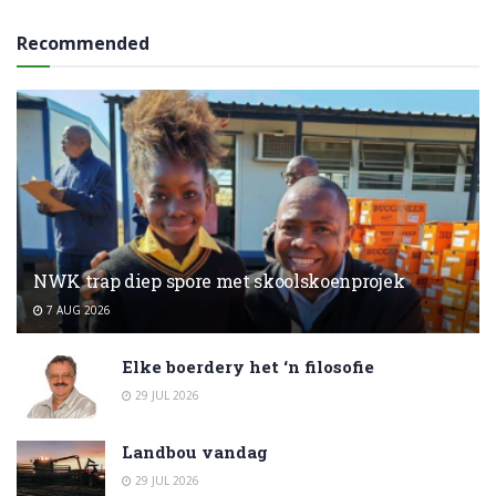
Recommended
NWK trap diep spore met skoolskoenprojek
7 AUG 2026
Elke boerdery het ‘n filosofie
29 JUL 2026
Landbou vandag
29 JUL 2026