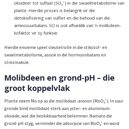
oksideer tot sulfaat (SO
) in die swaelmetabolisme van
²-
4
plante. Hierdie proses is belangrik vir die
detoksifisering van sulfiet en die behoud van die
aminosuurbalans. SO is ook afhanklik van ’n molibdeen-
kofaktor vir sy funksie.
Hierdie ensieme speel sleutelrolle in die stikstof- en
swaelmetabolisme, asook in die hormoonbalans en
stresreaksie.
Molibdeen en grond-pH – die
groot koppelvlak
Plante neem Mo op as die molibdaat-anioon (MoO
). In suur
²-
4
gronde bind molibdaat sterk aan yster- en aluminium-
oksiede, wat die beskikbaarheid belemmer. Namate die
grond-pH styg, verminder die adsorpsie van MoO
en word
²-
4