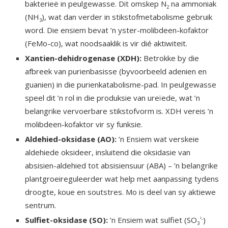
bakterieë in peulgewasse. Dit omskep N
na ammoniak
2
(NH
), wat dan verder in stikstofmetabolisme gebruik
3
word. Die ensiem bevat ’n yster-molibdeen-kofaktor
(FeMo-co), wat noodsaaklik is vir dié aktiwiteit.
Xantien-dehidrogenase (XDH):
Betrokke by die
afbreek van purienbasisse (byvoorbeeld adenien en
guanien) in die purienkatabolisme-pad. In peulgewasse
speel dit ’n rol in die produksie van ureïede, wat ’n
belang­rike vervoerbare stikstofvorm is. XDH vereis ’n
molibdeen-kofaktor vir sy funksie.
Aldehied-oksidase (AO):
’n Ensiem wat verskeie
aldehiede oksideer, insluitend die oksidasie van
absisien-aldehied tot absisiensuur (ABA) – ’n belangrike
plantgroeireguleerder wat help met aanpassing tydens
droogte, koue en soutstres. Mo is deel van sy aktiewe
sentrum.
Sulfiet-oksidase (SO):
’n Ensiem wat sulfiet (SO
)
²-
3