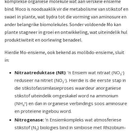
komplekse organiese molekule wat aan verskeie ensieme
bind. Moco is noodsaaklik vir die metabolisme van stikstof en
swael in plante, wat bydra tot die vorming van aminosure en
ander belangrike biomolekules. Sonder voldoende Mo kan
plante stagneer in groei en ontwikkeling, wat uiteindelik hul
produktiwiteit en oorlewing benadeel.
Hierdie Mo-ensieme, ook bekend as molibdo-ensieme, sluit
in:
Nitraatreduktase (NR)
: ’n Ensiem wat nitraat (NO
)
–
3
reduseer na nitriet (NO
). Hierdie is die eerste stap in
–
2
die stikstofassimilasieproses waardeur anorganiese
stikstof uiteindelik omgeskakel word na ammonium
(NH
) en dan in organiese verbindings soos aminosure
+
4
en proteïene ingebou word.
Nitrogenase:
’n Ensiemkompleks wat atmosferiese
stikstof (N
) biologies bind in simbiose met Rhizobium-
2