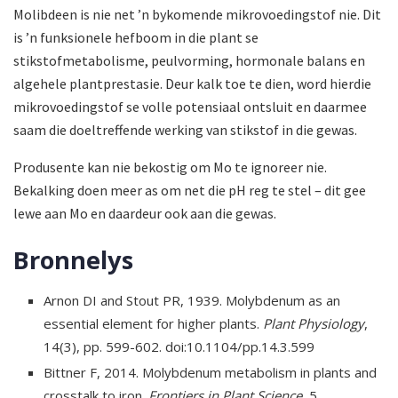
Molibdeen is nie net ’n bykomende mikrovoedingstof nie. Dit
is ’n funksionele hefboom in die plant se
stikstofmetabolisme, peulvorming, hormonale balans en
algehele plantprestasie. Deur kalk toe te dien, word hierdie
mikrovoedingstof se volle potensiaal ontsluit en daarmee
saam die doeltreffende werking van stikstof in die gewas.
Produsente kan nie bekostig om Mo te ignoreer nie.
Bekalking doen meer as om net die pH reg te stel – dit gee
lewe aan Mo en daardeur ook aan die gewas.
Bronnelys
Arnon DI and Stout PR, 1939. Molybdenum as an
essential element for higher plants.
Plant Physiology
,
14(3), pp. 599-602. doi:10.1104/pp.14.3.599
Bittner F, 2014. Molybdenum metabolism in plants and
crosstalk to iron.
Frontiers in Plant Science
, 5.