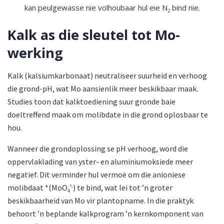
kan peulgewasse nie volhoubaar hul eie N
bind nie.
2
Kalk as die sleutel tot Mo-
werking
Kalk (kalsiumkarbonaat) neutraliseer suurheid en verhoog
die grond-pH, wat Mo aansienlik meer beskikbaar maak.
Studies toon dat kalktoediening suur gronde baie
doeltreffend maak om molibdate in die grond oplosbaar te
hou.
Wanneer die grondoplossing se pH verhoog, word die
oppervlaklading van yster- en aluminiumoksiede meer
negatief. Dit verminder hul vermoë om die anioniese
molibdaat *(MoO
) te bind, wat lei tot ’n groter
²-
4
beskikbaarheid van Mo vir plantopname. In die praktyk
behoort ’n beplande kalkprogram ’n kernkomponent van