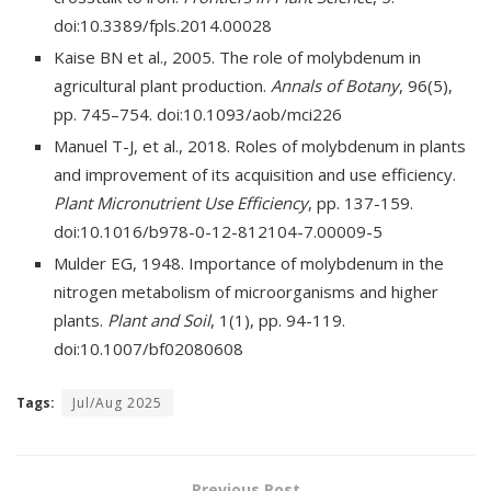
doi:10.3389/fpls.2014.00028
Kaise BN et al., 2005. The role of molybdenum in
agricultural plant production.
Annals of Botany
, 96(5),
pp. 745–754. doi:10.1093/aob/mci226
Manuel T-J, et al., 2018. Roles of molybdenum in plants
and improvement of its acquisition and use efficiency.
Plant Micronutrient Use Efficiency
, pp. 137-159.
doi:10.1016/b978-0-12-812104-7.00009-5
Mulder EG, 1948. Importance of molybdenum in the
nitrogen metabolism of microorganisms and higher
plants.
Plant and Soil
, 1(1), pp. 94-119.
doi:10.1007/bf02080608
Tags:
Jul/Aug 2025
Previous Post