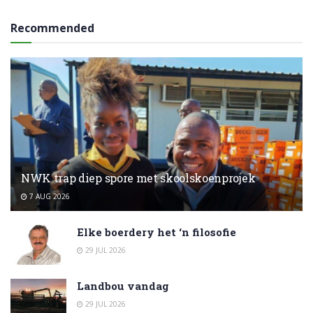
Recommended
NWK trap diep spore met skoolskoenprojek
7 AUG 2026
Elke boerdery het ‘n filosofie
29 JUL 2026
Landbou vandag
29 JUL 2026