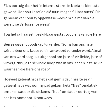
Ek is oortuig daar het ‘n intense storm in Maria se binneste
gewoed. Hoe sou Josef op dié nuus reageer? Haar ouers? Die
gemeenskap? Sou sy opgewasse wees om die ma van die
wêreld se Verlosser te wees?
Tog het sy haarself beskikbaar gestel tot diens van die Here.
Ben se oggendboodskap lui verder: “Soms kan ons hele
wêreld deur ons keuse van ‘n antwoord verander word. Almal
van ons word daagliks uitgenooi om ja te sê vir liefde, ja te sê
vir vergifnis, ja te sê vir die hoop wat in ons leef en ja te sê vir
waarheen die Here ons roep.”
Hoeveel geleenthede het ek al gemis deur nee te sê vir
geleenthede wat oor my pad gekom het? “Nee” omdat ek
onseker was oor die uitkoms. “Nee” omdat ek oortuig was
dat iets onmoontlik sou wees.