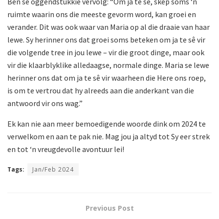
Ben se oggendstukkie vervolg: “Om ja te sê, skep soms ‘n
ruimte waarin ons die meeste gevorm word, kan groei en
verander. Dit was ook waar van Maria op al die draaie van haar
lewe. Sy herinner ons dat groei soms beteken om ja te sê vir
die volgende tree in jou lewe – vir die groot dinge, maar ook
vir die klaarblyklike alledaagse, normale dinge. Maria se lewe
herinner ons dat om ja te sê vir waarheen die Here ons roep,
is om te vertrou dat hy alreeds aan die anderkant van die
antwoord vir ons wag.”
Ek kan nie aan meer bemoedigende woorde dink om 2024 te
verwelkom en aan te pak nie. Mag jou ja altyd tot Sy eer strek
en tot ‘n vreugdevolle avontuur lei!
Tags:
Jan/Feb 2024
Previous Post