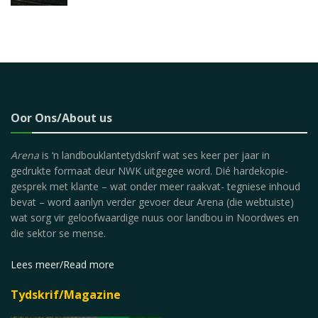
Oor Ons/About us
Arena
is ‘n landbouklantetydskrif wat ses keer per jaar in
gedrukte formaat deur NWK uitgegee word. Dié hardekopie-
gesprek met klante – wat onder meer raakvat- tegniese inhoud
bevat – word aanlyn verder gevoer deur Arena (die webtuiste)
wat sorg vir geloofwaardige nuus oor landbou in Noordwes en
die sektor se mense.
Lees meer/Read more
Tydskrif/Magazine