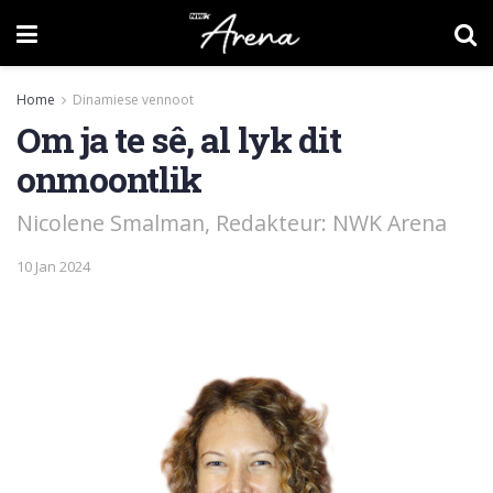
Home
Dinamiese vennoot
Om ja te sê, al lyk dit
onmoontlik
Nicolene Smalman, Redakteur: NWK Arena
10 Jan 2024