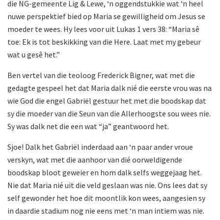
die NG-gemeente Lig & Lewe, ‘n oggendstukkie wat ‘n heel
nuwe perspektief bied op Maria se gewilligheid om Jesus se
moeder te wees. Hy lees voor uit Lukas 1 vers 38: “Maria sê
toe: Ek is tot beskikking van die Here. Laat met my gebeur
wat u gesê het.”
Ben vertel van die teoloog Frederick Bigner, wat met die
gedagte gespeel het dat Maria dalk nié die eerste vrou was na
wie God die engel Gabriël gestuur het met die boodskap dat
sy die moeder van die Seun van die Allerhoogste sou wees nie.
Sy was dalk net die een wat “ja” geantwoord het.
Sjoe! Dalk het Gabriël inderdaad aan ‘n paar ander vroue
verskyn, wat met die aanhoor van dié oorweldigende
boodskap bloot geweier en hom dalk selfs weggejaag het.
Nie dat Maria nié uit die veld geslaan was nie. Ons lees dat sy
self gewonder het hoe dit moontlik kon wees, aangesien sy
in daardie stadium nog nie eens met ‘n man intiem was nie.