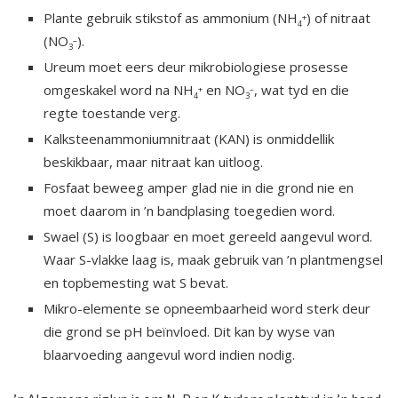
Plante gebruik stikstof as ammonium (NH
) of nitraat
+
4
(NO
).
–
3
Ureum moet eers deur mikrobiologiese prosesse
omgeskakel word na NH
en NO
, wat tyd en die
+
–
4
3
regte toestande verg.
Kalksteenammoniumnitraat (KAN) is onmiddellik
beskikbaar, maar nitraat kan uitloog.
Fosfaat beweeg amper glad nie in die grond nie en
moet daarom in ’n bandplasing toegedien word.
Swael (S) is loogbaar en moet gereeld aangevul word.
Waar S-vlakke laag is, maak gebruik van ’n plantmengsel
en topbemesting wat S bevat.
Mikro-elemente se opneembaarheid word sterk deur
die grond se pH beïnvloed. Dit kan by wyse van
blaarvoeding aangevul word indien nodig.