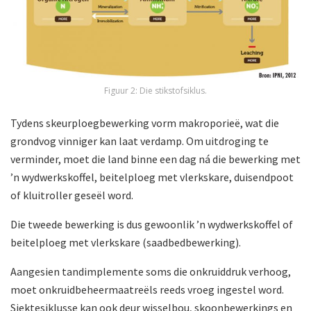
Figuur 2: Die stikstofsiklus.
Tydens skeurploegbewerking vorm makroporieë, wat die
grondvog vinniger kan laat verdamp. Om uitdroging te
verminder, moet die land binne een dag ná die bewerking met
’n wydwerkskoffel, beitelploeg met vlerkskare, duisendpoot
of kluitroller geseël word.
Die tweede bewerking is dus gewoonlik ’n wydwerkskoffel of
beitelploeg met vlerkskare (saadbedbewerking).
Aangesien tandimplemente soms die onkruiddruk verhoog,
moet onkruidbeheermaatreëls reeds vroeg ingestel word.
Siektesiklusse kan ook deur wisselbou, skoonbewerkings en