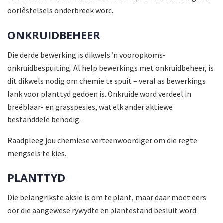
oorlêstelsels onderbreek word.
ONKRUIDBEHEER
Die derde bewerking is dikwels ’n vooropkoms-
onkruidbespuiting. Al help bewerkings met onkruid­beheer, is
dit dikwels nodig om chemie te spuit – veral as bewerkings
lank voor planttyd gedoen is. Onkruide word verdeel in
breëblaar- en grasspesies, wat elk ander aktiewe
bestanddele benodig.
Raadpleeg jou chemiese verteenwoordiger om die regte
mengsels te kies.
PLANTTYD
Die belangrikste aksie is om te plant, maar daar moet eers
oor die aangewese rywydte en plantestand besluit word.