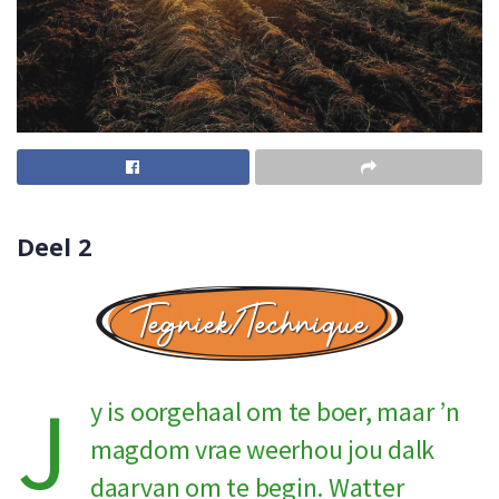
Deel 2
J
y is oorgehaal om te boer, maar ’n
magdom vrae weerhou jou dalk
daarvan om te begin. Watter