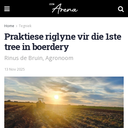
Home
Tegniek
Praktiese riglyne vir die 1ste
tree in boerdery
Rinus de Bruin, Agronoom
13 Nov 2025