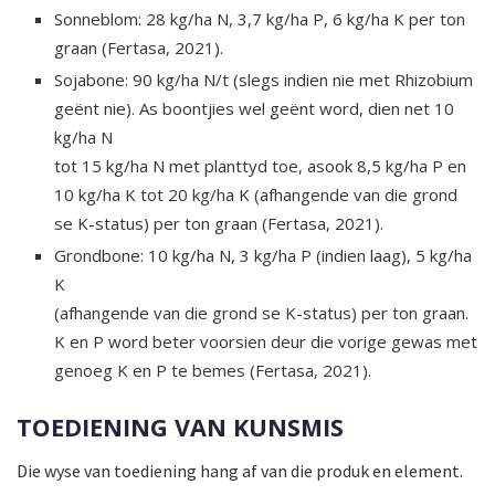
Sonneblom: 28 kg/ha N, 3,7 kg/ha P, 6 kg/ha K per ton
graan (Fertasa, 2021).
Sojabone: 90 kg/ha N/t (slegs indien nie met Rhizobium
geënt nie). As boontjies wel geënt word, dien net 10
kg/ha N
tot 15 kg/ha N met planttyd toe, asook 8,5 kg/ha P en
10 kg/ha K tot 20 kg/ha K (afhangende van die grond
se K-status) per ton graan (Fertasa, 2021).
Grondbone: 10 kg/ha N, 3 kg/ha P (indien laag), 5 kg/ha
K
(afhangende van die grond se K-status) per ton graan.
K en P word beter voorsien deur die vorige gewas met
genoeg K en P te bemes (Fertasa, 2021).
TOEDIENING VAN KUNSMIS
Die wyse van toediening hang af van die produk en element.