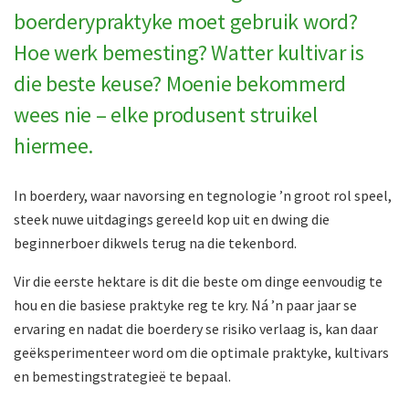
boerderypraktyke moet gebruik word?
Hoe werk bemesting? Watter kultivar is
die beste keuse? Moenie bekommerd
wees nie – elke produsent struikel
hiermee.
In boerdery, waar navorsing en tegnologie ’n groot rol speel,
steek nuwe uitdagings gereeld kop uit en dwing die
beginnerboer dikwels terug na die tekenbord.
Vir die eerste hektare is dit die beste om dinge eenvoudig te
hou en die basiese praktyke reg te kry. Ná ’n paar jaar se
ervaring en nadat die boer­dery se risiko verlaag is, kan daar
geëksperimenteer word om die optimale praktyke, kultivars
en bemestingstrategieë te bepaal.