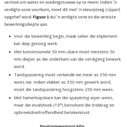
vermoë om water en voedingstowwe op te neem. Indien ’n
verdigte sone voorkom, moet dit met ’n skeurploeg (
ripper
)
opgehef word.
Figuur 1
dui ’n verdigte sone en die vereiste
bewer­kingsdiepte aan.
Voor die bewerking begin, maak seker die implement
kan diep genoeg werk.
Met konvensionele 50 mm-skare moet minstens 50
mm dieper as die onderkant van die verdigting bewerk
word.
Tandspasiëring moet verkieslik nie meer as 350 mm
wees nie. Indien vlakker as 350 mm gewerk word,
moet die tandspasiëring hoogstens 250 mm wees.
Met hamerkopskare kan die spasiëring wyer wees,
maar die invalshoek (19°) beïnvloed die trekkrag en
opbreekdoeltreffendheid betekenisvol.