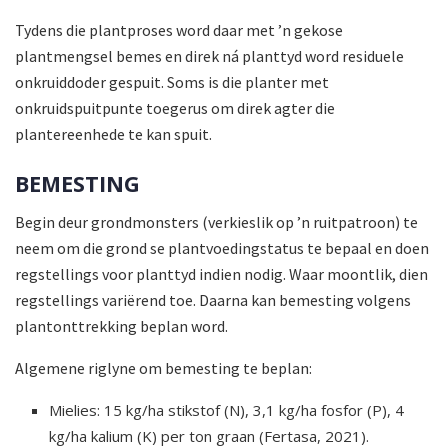
Tydens die plantproses word daar met ’n gekose
plantmengsel bemes en direk ná planttyd word residuele
onkruiddoder gespuit. Soms is die planter met
onkruidspuitpunte toegerus om direk agter die
plantereenhede te kan spuit.
BEMESTING
Begin deur grondmonsters (verkieslik op ’n ruitpatroon) te
neem om die grond se plantvoedingstatus te bepaal en doen
regstellings voor planttyd indien nodig. Waar moontlik, dien
regstellings variërend toe. Daarna kan bemesting volgens
plantonttrekking beplan word.
Algemene riglyne om bemesting te beplan:
Mielies: 15 kg/ha stikstof (N), 3,1 kg/ha fosfor (P), 4
kg/ha kalium (K) per ton graan (Fertasa, 2021).