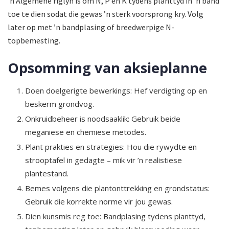
’n Algemene riglyn is om N, P en K tydens planttyd in ’n band
toe te dien sodat die gewas ’n sterk voorsprong kry. Volg
later op met ’n bandplasing of breedwerpige N-
topbemesting.
Opsomming van aksieplanne
Doen doelgerigte bewerkings: Hef verdigting op en
be­skerm grondvog.
Onkruidbeheer is noodsaaklik: Gebruik beide
meganiese en chemiese metodes.
Plant prakties en strategies: Hou die rywydte en
strooptafel in gedagte – mik vir ’n realistiese
plantestand.
Bemes volgens die plantonttrekking en grondstatus:
Gebruik die korrekte norme vir jou gewas.
Dien kunsmis reg toe: Bandplasing tydens planttyd,