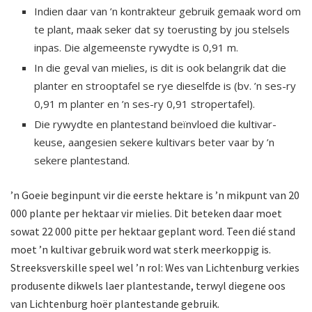
Indien daar van ’n kontrakteur gebruik gemaak word om
te plant, maak seker dat sy toerusting by jou stelsels
inpas. Die algemeenste rywydte is 0,91 m.
In die geval van mielies, is dit is ook belangrik dat die
planter en strooptafel se rye dieselfde is (bv. ’n ses-ry
0,91 m planter en ’n ses-ry 0,91 stropertafel).
Die rywydte en plantestand beïnvloed die kultivar­
keuse, aangesien sekere kultivars beter vaar by ’n
sekere plantestand.
’n Goeie beginpunt vir die eerste hektare is ’n mikpunt van 20
000 plante per hektaar vir mielies. Dit beteken daar moet
sowat 22 000 pitte per hektaar geplant word. Teen dié stand
moet ’n kultivar gebruik word wat sterk meerkoppig is.
Streeksverskille speel wel ’n rol: Wes van Lichtenburg verkies
produsente dikwels laer plantestande, terwyl diegene oos
van Lichtenburg hoër plantestande gebruik.