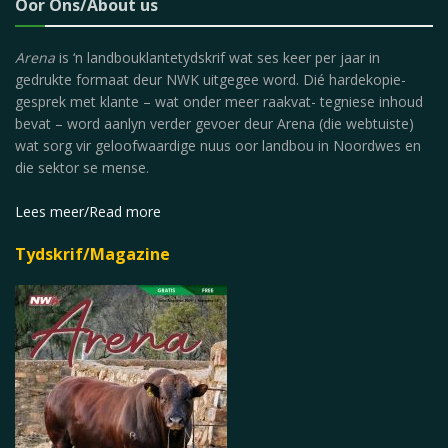
Oor Ons/About us
Arena
is ‘n landbouklantetydskrif wat ses keer per jaar in
gedrukte formaat deur NWK uitgegee word. Dié hardekopie-
gesprek met klante – wat onder meer raakvat- tegniese inhoud
bevat – word aanlyn verder gevoer deur Arena (die webtuiste)
wat sorg vir geloofwaardige nuus oor landbou in Noordwes en
die sektor se mense.
Lees meer/Read more
Tydskrif/Magazine