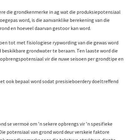
ere die grondkenmerke in ag wat die produksiepotensiaal
oegepas word, is die aanvanklike berekening van die
grond en hoeveel daarvan gestoor kan word.
soen tot met fisiologiese rypwording van die gewas word
d beskikbare grondwater te beraam. Ten laaste word die
 opbrengspotensiaal vir die nuwe seisoen per grondtipe en
et ook bepaal word sodat presisieboerdery doeltreffend
ond se vermoë om ’n sekere opbrengs vir ’n spesifieke
Die potensiaal van grond word deur verskeie faktore
sook grondkenmerke soos die tekstuur, struktuur, diepte,