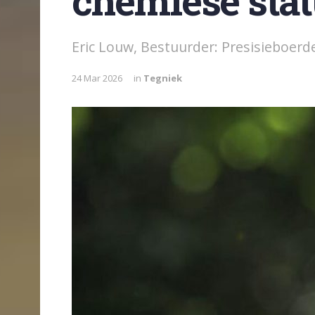
chemiese sta
Eric Louw, Bestuurder: Presisieboe
24 Mar 2026
in
Tegniek