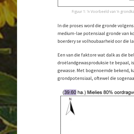
Figuur 1: ’n Voorbeeld van ’n grondk
In die proses word die gronde volgens
medium-lae poten­siaal gronde van k
boerdery se volhoubaarheid oor die l
Een van die faktore wat dalk as die 
droëlandgewasproduksie te bepaal, is
gewasse. Met bogenoemde bekend, ka
grondpotensiaal, oftewel die sogena