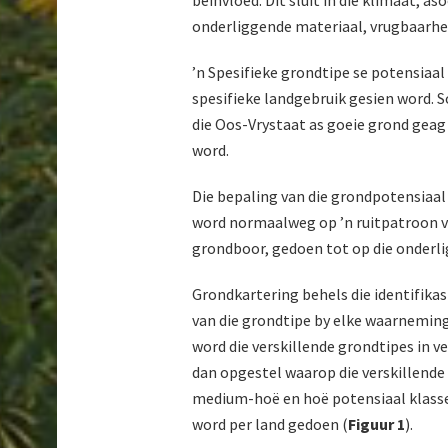
onderliggende materiaal, vrugbaarheid
’n Spesifieke grondtipe se potensiaal
spesifieke landgebruik gesien word. S
die Oos-Vrystaat as goeie grond geag 
word.
Die bepaling van die grondpotensiaal 
word normaalweg op ’n ruitpatroon v
grondboor, gedoen tot op die onderl
Grondkartering behels die identifikas
van die grondtipe by elke waarneming
word die verskillende grondtipes in v
dan opgestel waarop die verskillend
medium-hoë en hoë potensiaal klasse
word per land gedoen (
Figuur 1
).