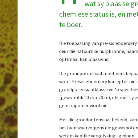
wat sy plaas se g
chemiese status is, en met
te boer.
Die toepassing van pre-sisieboerdery
deur die natuurlike hulpbronne, naaml
optimaal kan plaasvind.
Die grondpotensiaal moet eers bepaa
word. Presisieboerdery kan egter nie 
grondpotensiaalklasse vir ’n spesifi
(gewoonlik 20 m x 20 m), elk met sy e
geïntrapoleer word nie.
Met die grondpotensiaal bekend, kan
bestaan waarvolgens die gewaspotens
wetenskaplike vergelykings gedoen.