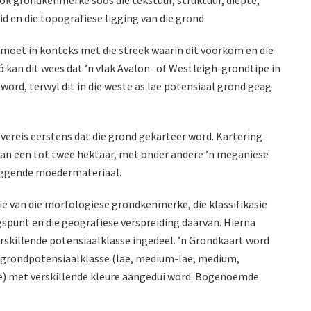
 en die topografiese ligging van die grond.
 moet in konteks met die streek waarin dit voorkom en die
ó kan dit wees dat ’n vlak Avalon- of Westleigh-grondtipe in
word, terwyl dit in die weste as lae potensiaal grond geag
vereis eerstens dat die grond gekarteer word. Kartering
an een tot twee hektaar, met onder andere ’n meganiese
iggende moedermateriaal.
ie van die morfologiese grondkenmerke, die klassifikasie
spunt en die geografiese verspreiding daarvan. Hierna
erskillende potensiaalklasse ingedeel. ’n Grondkaart word
e grondpotensiaalklasse (lae, medium-lae, medium,
) met verskillende kleure aangedui word. Bogenoemde