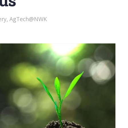
tus
rdery, AgTech@NWK