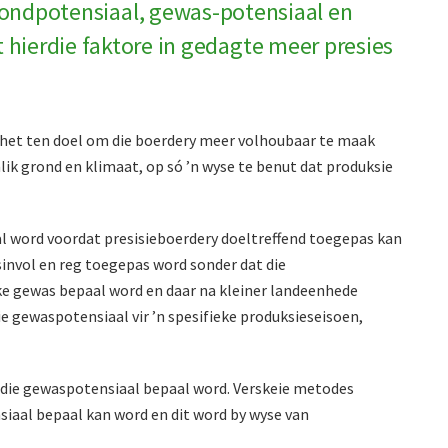
rondpotensiaal, gewas-potensiaal en
 hierdie faktore in gedagte meer presies
 het ten doel om die boerdery meer volhoubaar te maak
ik grond en klimaat, op só ’n wyse te benut dat produksie
l word voordat presisieboerdery doeltreffend toegepas kan
sinvol en reg toegepas word sonder dat die
eke gewas bepaal word en daar na kleiner landeenhede
ie gewaspotensiaal vir ’n spesifieke produksieseisoen,
 die gewaspotensiaal bepaal word. Verskeie metodes
iaal bepaal kan word en dit word by wyse van