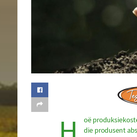
H
oë produksiekoste 
die produsent ab