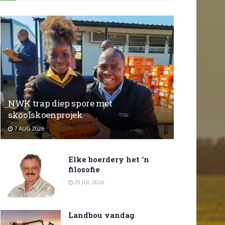
NWK trap diep spore met
skoolskoenprojek
7 AUG 2026
Elke boerdery het ‘n
filosofie
29 JUL 2026
Landbou vandag