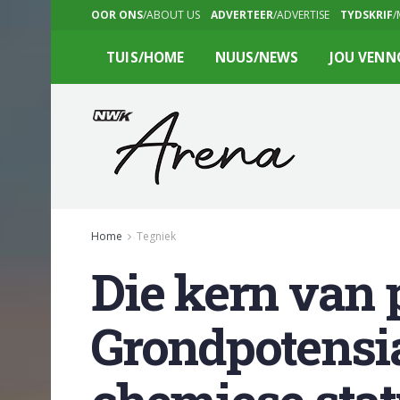
OOR ONS
/ABOUT US
ADVERTEER
/ADVERTISE
TYDSKRIF
/
TUIS/HOME
NUUS/NEWS
JOU VENN
Home
Tegniek
Die kern van 
Grondpotensia