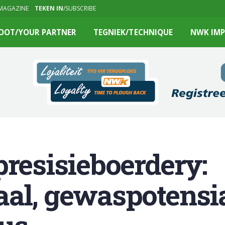
MAGAZINE
TEKEN IN
/SUBSCRIBE
OOT/YOUR PARTNER
TEGNIEK/TECHNIQUE
NWK IMP
presisieboerdery:
al, gewaspotensi