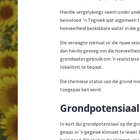
Hierdie vergelykings neem onder and
beïnvloed. ’n Tegniek wat algemeen t
hoeveelheid beskikbare water in die 
Die verwagte reënval vir die nuwe sei
dan hierby gevoeg om die hoeveelhei
grondwater gebruik om ’n realistiese
lokaliteit te bepaal.
Die chemiese status van die grond mo
toegepas kan word.
Grondpotensiaal
In kort dui grondpotensiaal op die gr
gewas in ’n gegewe klimaat te lewer. 
beïnvloed. Dit sluit in die klimaat, a