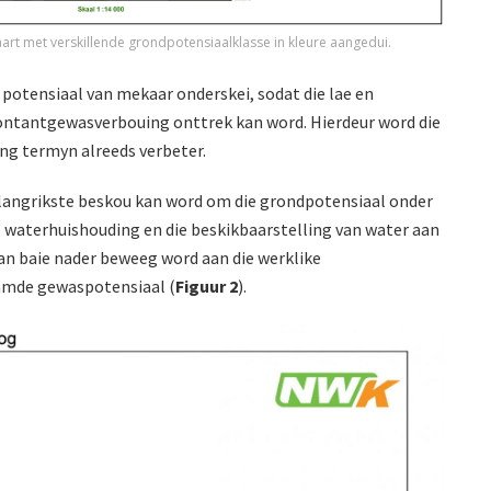
aart met verskillende grondpotensiaalklasse in kleure aangedui.
 potensiaal van mekaar onderskei, sodat die lae en
ontantgewasverbouing onttrek kan word. Hierdeur word die
ang termyn alreeds verbeter.
belangrikste beskou kan word om die grondpotensiaal onder
 waterhuishouding en die beskikbaarstelling van water aan
n baie nader beweeg word aan die werklike
amde gewaspotensiaal (
Figuur 2
).