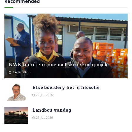
Recommended
NWK trap diep spore met skoolskoenprojek
7 AUG 2026
Elke boerdery het ‘n filosofie
29 JUL 2026
Landbou vandag
29 JUL 2026