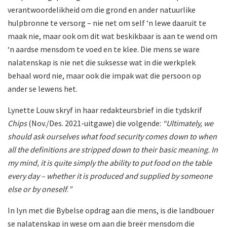
verantwoordelikheid om die grond en ander natuurlike
hulpbronne te versorg – nie net om self ‘n lewe daaruit te
maak nie, maar ook om dit wat beskikbaar is aan te wend om
‘n aardse mensdom te voed en te klee. Die mens se ware
nalatenskap is nie net die suksesse wat in die werkplek
behaal word nie, maar ook die impak wat die persoon op
ander se lewens het.
Lynette Louw skryf in haar redakteursbrief in die tydskrif
Chips
(Nov./Des. 2021-uitgawe) die volgende:
“Ultimately, we
should ask ourselves what food security comes down to when
all the definitions are stripped down to their basic meaning. In
my mind, it is quite simply the ability to put food on the table
every day – whether it is produced and supplied by someone
else or by oneself
.
”
In lyn met die Bybelse opdrag aan die mens, is die landbouer
se nalatenskap in wese om aan die breër mensdom die