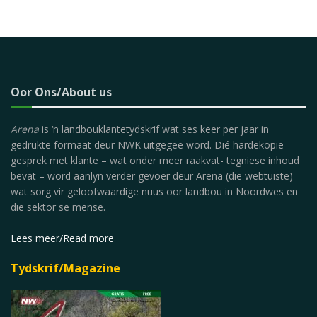
Oor Ons/About us
Arena
is ‘n landbouklantetydskrif wat ses keer per jaar in
gedrukte formaat deur NWK uitgegee word. Dié hardekopie-
gesprek met klante – wat onder meer raakvat- tegniese inhoud
bevat – word aanlyn verder gevoer deur Arena (die webtuiste)
wat sorg vir geloofwaardige nuus oor landbou in Noordwes en
die sektor se mense.
Lees meer/Read more
Tydskrif/Magazine