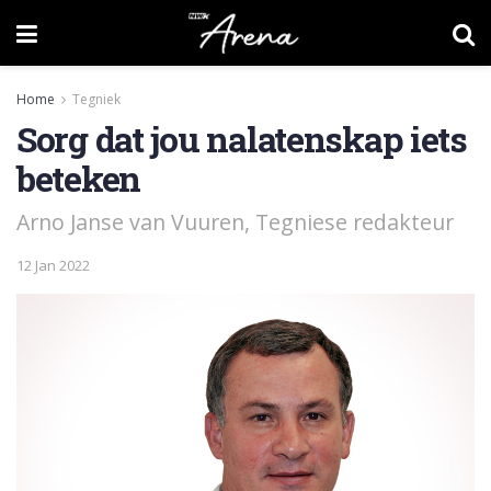
Home
Tegniek
Sorg dat jou nalatenskap iets
beteken
Arno Janse van Vuuren, Tegniese redakteur
12 Jan 2022