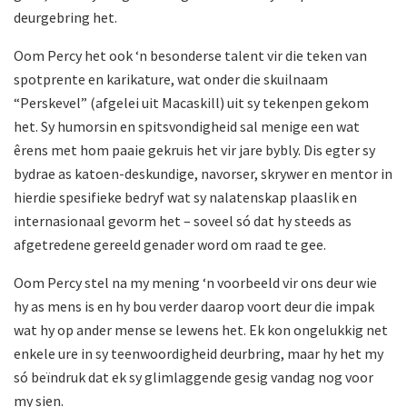
deurgebring het.
Oom Percy het ook ‘n besonderse talent vir die teken van
spotprente en karikature, wat onder die skuilnaam
“Perskevel” (afgelei uit Macaskill) uit sy tekenpen gekom
het. Sy humorsin en spitsvondigheid sal menige een wat
êrens met hom paaie gekruis het vir jare bybly. Dis egter sy
bydrae as katoen-deskundige, navorser, skrywer en mentor in
hierdie spesifieke bedryf wat sy nalatenskap plaaslik en
internasionaal gevorm het – soveel só dat hy steeds as
afgetredene gereeld genader word om raad te gee.
Oom Percy stel na my mening ‘n voorbeeld vir ons deur wie
hy as mens is en hy bou verder daarop voort deur die impak
wat hy op ander mense se lewens het. Ek kon ongelukkig net
enkele ure in sy teenwoordigheid deurbring, maar hy het my
só beïndruk dat ek sy glimlaggende gesig vandag nog voor
my sien.