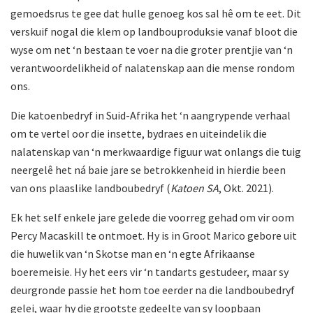
gemoedsrus te gee dat hulle genoeg kos sal hê om te eet. Dit
verskuif nogal die klem op landbouproduksie vanaf bloot die
wyse om net ‘n bestaan te voer na die groter prentjie van ‘n
verantwoordelikheid of nalatenskap aan die mense rondom
ons.
Die katoenbedryf in Suid-Afrika het ‘n aangrypende verhaal
om te vertel oor die insette, bydraes en uiteindelik die
nalatenskap van ‘n merkwaardige figuur wat onlangs die tuig
neergelê het ná baie jare se betrokkenheid in hierdie been
van ons plaaslike landboubedryf (
Katoen SA
, Okt. 2021).
Ek het self enkele jare gelede die voorreg gehad om vir oom
Percy Macaskill te ontmoet. Hy is in Groot Marico gebore uit
die huwelik van ‘n Skotse man en ‘n egte Afrikaanse
boeremeisie. Hy het eers vir ‘n tandarts gestudeer, maar sy
deurgronde passie het hom toe eerder na die landboubedryf
gelei, waar hy die grootste gedeelte van sy loopbaan