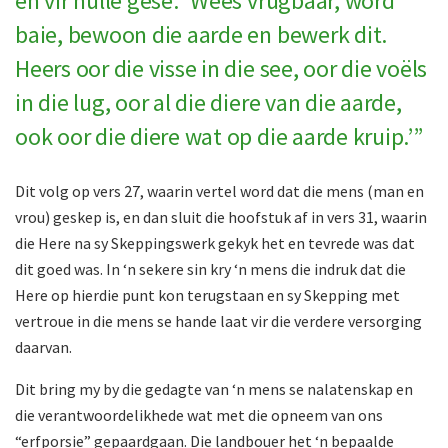
en vir hulle gesê: ‘Wees vrugbaar, word
baie, bewoon die aarde en bewerk dit.
Heers oor die visse in die see, oor die voëls
in die lug, oor al die diere van die aarde,
ook oor die diere wat op die aarde kruip.’”
Dit volg op vers 27, waarin vertel word dat die mens (man en
vrou) geskep is, en dan sluit die hoofstuk af in vers 31, waarin
die Here na sy Skeppingswerk gekyk het en tevrede was dat
dit goed was. In ‘n sekere sin kry ‘n mens die indruk dat die
Here op hierdie punt kon terugstaan en sy Skepping met
vertroue in die mens se hande laat vir die verdere versorging
daarvan.
Dit bring my by die gedagte van ‘n mens se nalatenskap en
die verantwoordelikhede wat met die opneem van ons
“erfporsie” gepaardgaan. Die landbouer het ‘n bepaalde