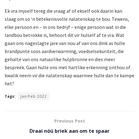
Ek vra myself tereg die vraag af of ekself ook daarin kan
slaag om so ‘n betekenisvolle nalatenskap te bou. Tewens,
elke persoon en – in ons bedryf – enige persoon wat in die
landbou betrokke is, behoort dit vir hulself af te vra. Wat
gaan ons nageslagte jare van nou af van ons dink as hulle
brandpunte soos aardverwarming, voedselsekuriteit, die
gehalte van ons natuurlike hulpbronne en dies meer
bespreek. Gaan hulle ons met hartlike erkenning onthou of
kwalik neem vir die nalatenskap waarmee hulle dan te kampe
het?
Tags:
Jan/Feb 2022
Previous Post
Draai nóú briek aan om te spaar