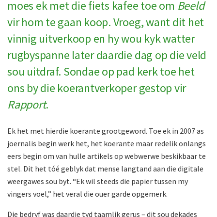
moes ek met die fiets kafee toe om
Beeld
vir hom te gaan koop. Vroeg, want dit het
vinnig uitverkoop en hy wou kyk watter
rugbyspanne later daardie dag op die veld
sou uitdraf. Sondae op pad kerk toe het
ons by die koerantverkoper gestop vir
Rapport
.
Ek het met hierdie koerante grootgeword. Toe ek in 2007 as
joernalis begin werk het, het koerante maar redelik onlangs
eers begin om van hulle artikels op webwerwe beskikbaar te
stel. Dit het tóé geblyk dat mense langtand aan die digitale
weergawes sou byt. “Ek wil steeds die papier tussen my
vingers voel,” het veral die ouer garde opgemerk.
Die bedryf was daardie tyd taamlik gerus – dit sou dekades