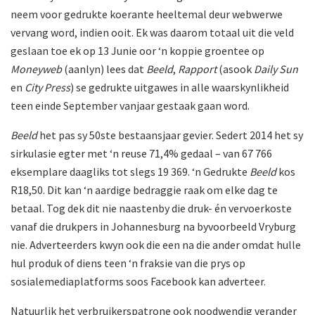
neem voor gedrukte koerante heeltemal deur webwerwe
vervang word, indien ooit. Ek was daarom totaal uit die veld
geslaan toe ek op 13 Junie oor ‘n koppie groentee op
Moneyweb
(aanlyn) lees dat
Beeld
,
Rapport
(asook
Daily Sun
en
City Press
) se gedrukte uitgawes in alle waarskynlikheid
teen einde September vanjaar gestaak gaan word.
Beeld
het pas sy 50ste bestaansjaar gevier. Sedert 2014 het sy
sirkulasie egter met ‘n reuse 71,4% gedaal – van 67 766
eksemplare daagliks tot slegs 19 369. ‘n Gedrukte
Beeld
kos
R18,50. Dit kan ‘n aardige bedraggie raak om elke dag te
betaal. Tog dek dit nie naastenby die druk- én vervoerkoste
vanaf die drukpers in Johannesburg na byvoorbeeld Vryburg
nie. Adverteerders kwyn ook die een na die ander omdat hulle
hul produk of diens teen ‘n fraksie van die prys op
sosialemediaplatforms soos Facebook kan adverteer.
Natuurlik het verbruikerspatrone ook noodwendig verander