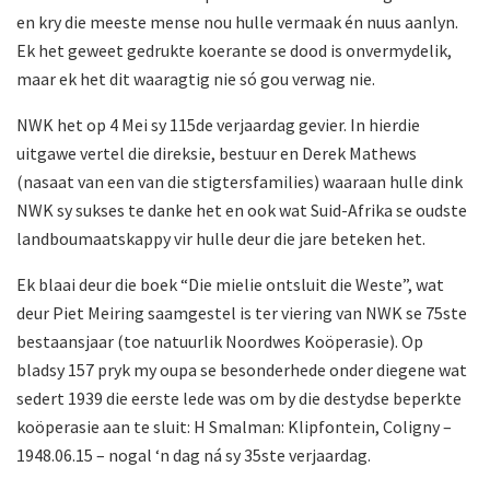
en kry die meeste mense nou hulle vermaak én nuus aanlyn.
Ek het geweet gedrukte koerante se dood is onvermydelik,
maar ek het dit waaragtig nie só gou verwag nie.
NWK het op 4 Mei sy 115de verjaardag gevier. In hierdie
uitgawe vertel die direksie, bestuur en Derek Mathews
(nasaat van een van die stigtersfamilies) waaraan hulle dink
NWK sy sukses te danke het en ook wat Suid-Afrika se oudste
landboumaatskappy vir hulle deur die jare beteken het.
Ek blaai deur die boek “Die mielie ontsluit die Weste”, wat
deur Piet Meiring saamgestel is ter viering van NWK se 75ste
bestaansjaar (toe natuurlik Noordwes Koöperasie). Op
bladsy 157 pryk my oupa se besonderhede onder diegene wat
sedert 1939 die eerste lede was om by die destydse beperkte
koöperasie aan te sluit: H Smalman: Klipfontein, Coligny –
1948.06.15 – nogal ‘n dag ná sy 35ste verjaardag.