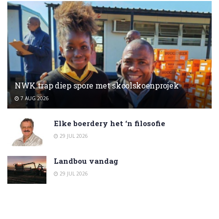
NWK trap diep spore met skoolskoenprojek
7 AUG 2026
Elke boerdery het ‘n filosofie
29 JUL 2026
Landbou vandag
29 JUL 2026