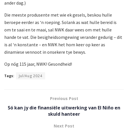
ander dag.)
Die meeste produsente met wie ek gesels, beskou hulle
beroepe eerder as ‘n roeping. Solank as wat hulle bereid is
om te saai en te maai, sal NWK daar wees om met hulle
hande te vat. Die besigheidsomgewing verander gedurig – dit
is al ‘n konstante – en NWK het hom keer op keer as
dinamiese vennoot in onsekere tye bewys.
Op nóg 115 jaar, NWK! Gesondheid!
Tags:
Jul/Aug 2024
Previous Post
Só kan jy die finansiële uitwerking van El Niño en
skuld hanteer
Next Post