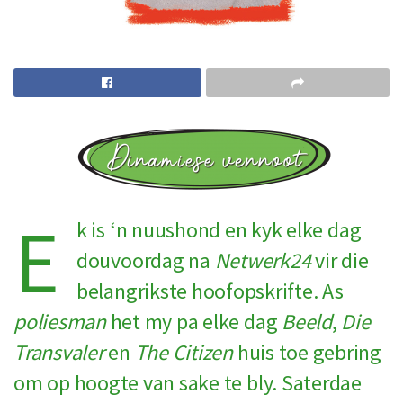
E
k is ‘n nuushond en kyk elke dag
douvoordag na
Netwerk24
vir die
belangrikste hoofopskrifte. As
poliesman
het my pa elke dag
Beeld
,
Die
Transvaler
en
The Citizen
huis toe gebring
om op hoogte van sake te bly. Saterdae