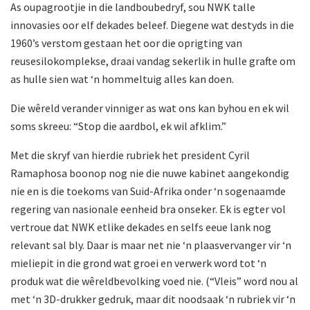
As oupagrootjie in die landboubedryf, sou NWK talle
innovasies oor elf dekades beleef. Diegene wat destyds in die
1960’s verstom gestaan het oor die oprigting van
reusesilokomplekse, draai vandag sekerlik in hulle grafte om
as hulle sien wat ‘n hommeltuig alles kan doen.
Die wêreld verander vinniger as wat ons kan byhou en ek wil
soms skreeu: “Stop die aardbol, ek wil afklim.”
Met die skryf van hierdie rubriek het president Cyril
Ramaphosa boonop nog nie die nuwe kabinet aangekondig
nie en is die toekoms van Suid-Afrika onder ‘n sogenaamde
regering van nasionale eenheid bra onseker. Ek is egter vol
vertroue dat NWK etlike dekades en selfs eeue lank nog
relevant sal bly. Daar is maar net nie ‘n plaasvervanger vir ‘n
mieliepit in die grond wat groei en verwerk word tot ‘n
produk wat die wêreldbevolking voed nie. (“Vleis” word nou al
met ‘n 3D-drukker gedruk, maar dit noodsaak ‘n rubriek vir ‘n