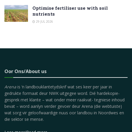
Optimise fertiliser use with soil
nutrients
29 JUL 2026
Oor Ons/About us
Arena
is ‘n landbouklantetydskrif wat ses keer per jaar in
gedrukte formaat deur NWK uitgegee word. Dié hardekopie-
gesprek met klante – wat onder meer raakvat- tegniese inhoud
bevat – word aanlyn verder gevoer deur Arena (die webtuiste)
wat sorg vir geloofwaardige nuus oor landbou in Noordwes en
die sektor se mense.