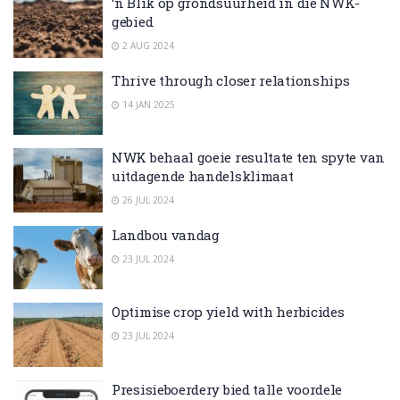
‘n Blik op grondsuurheid in die NWK-
gebied
2 AUG 2024
Thrive through closer relationships
14 JAN 2025
NWK behaal goeie resultate ten spyte van
uitdagende handelsklimaat
26 JUL 2024
Landbou vandag
23 JUL 2024
Optimise crop yield with herbicides
23 JUL 2024
Presisieboerdery bied talle voordele