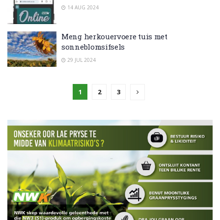
14 AUG 2024
Meng herkouervoere tuis met
sonneblomsifsels
29 JUL 2024
1
2
3