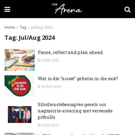
Home
Tag
Jul/Aug 2024
Tag:
Jul/Aug 2024
Pause, reflect and plan ahead
14 JAN 2025
Wat is die “nuwe” geheim in die sak?
16 AUG 2024
Silodienstebeamptes gesels oor
nagmerrie-ervaring met verwoede
pitbulls
6 AUG 2024