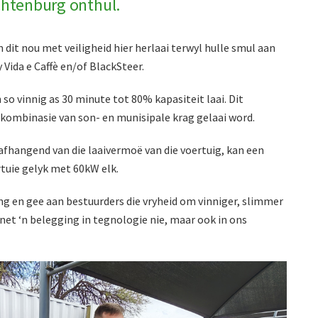
chtenburg onthul.
 dit nou met veiligheid hier herlaai terwyl hulle smul aan
y Vida e Caffè en/of BlackSteer.
n so vinnig as 30 minute tot 80% kapasiteit laai. Dit
kombinasie van son- en munisipale krag gelaai word.
afhangend van die laaivermoë van die voertuig, kan een
rtuie gelyk met 60kW elk.
ng en gee aan bestuurders die vryheid om vinniger, slimmer
ie net ‘n belegging in tegnologie nie, maar ook in ons