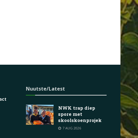
Nuutste/Latest
act
NWK trap diep
e
spore met
skoolskoenprojek
7 AUG 2026