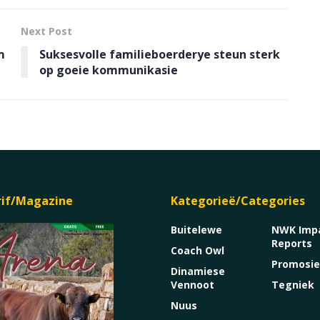
Next Post
m
Suksesvolle familieboerderye steun sterk
op goeie kommunikasie
rif/Magazine
Kategorieë/Categories
Buitelewe
NWK Imp
Reports
Coach Owl
Promosi
Dinamiese
Vennoot
Tegniek
Nuus