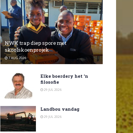
NWK trap diep spore met
skoolskoenprojek
7 AUG 2026
Elke boerdery het ‘n
filosofie
29 JUL 2026
Landbou vandag
29 JUL 2026