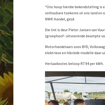
“Ons hoop hierdie bekendstelling is e
volhoubare toekoms vir ons land en o
NWK Handel, gesê.
Die lint is deur Pieter Jansen van Vuu
(groephoof- uitvoerende beampte va
Motorhandelaars soos BYD, Volkswag
elektriese en hibriede modelle daar u
Herlaaikostes beloop R7.94 per kWh.