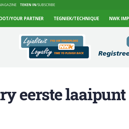
MAGAZINE
TEKEN IN
/SUBSCRIBE
OOT/YOUR PARTNER
TEGNIEK/TECHNIQUE
NWK IMP
y eerste laaipunt 