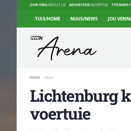
OOR ONS
/ABOUT US
ADVERTEER
/ADVERTISE
TYDSKRIF
/
TUIS/HOME
NUUS/NEWS
JOU VENN
Home
Nuus
Lichtenburg kr
voertuie