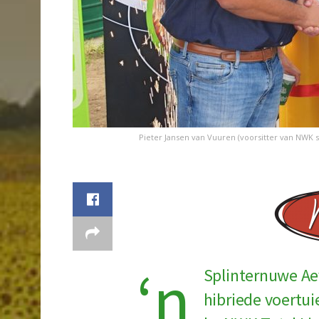
Pieter Jansen van Vuuren (voorsitter van NWK 
‘n
Splinternuwe Ae
hibriede voertui