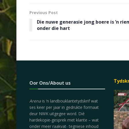
Previous Post
Die nuwe generasie jong boere is ’n rie
onder die hart
Tydsk
Oor Ons/About us
Arena
is ‘n landbouklantetydskrif wat
ses keer per jaar in gedrukte formaat
deur NWK uitgegee word. Dié
hardekopie-gesprek met klante – wat
onder meer raakvat- tegniese inhoud