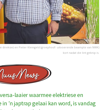
se direksie) en Pieter Kleingeld (groephoof- uitvoerende beampte van NWK)
kort nadat die lint geknip is.
versa-laaier waarmee elektriese en
e in ŉ japtrap gelaai kan word, is vandag