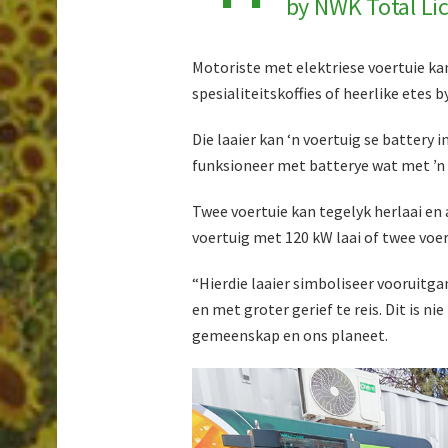
by NWK Total Li
Motoriste met elektriese voertuie kan
spesialiteitskoffies of heerlike etes b
Die laaier kan ‘n voertuig se battery i
funksioneer met batterye wat met ŉ 
Twee voertuie kan tegelyk herlaai en 
voertuig met 120 kW laai of twee voe
“Hierdie laaier simboliseer vooruitga
en met groter gerief te reis. Dit is n
gemeenskap en ons planeet.