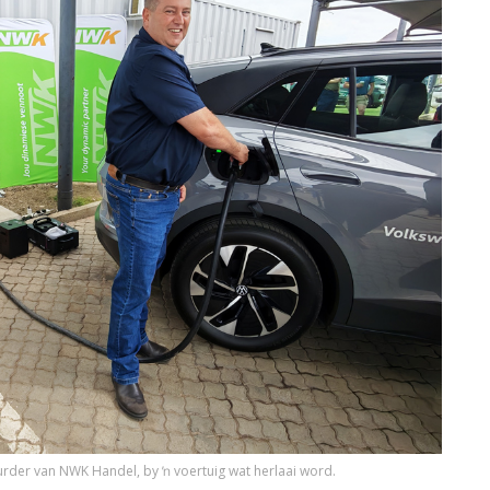
urder van NWK Handel, by ŉ voertuig wat herlaai word.