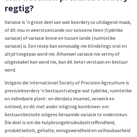
regtig?
Variasie is ’n groot deel van wat boerdery so uitdagend maak,
of dit nou in weerstoestande oor seisoene heen (tydelike
variasie) of variasie binne en tussen lande (ruimtelike
variasie) is. Een resep kan eenvoudig nie blindelings oral en
altyd toegepas word nie. Alhoewel variasie nie vermy of
uitgeskakel kan word nie, kan dit beter verstaan en bestuur
word.
Volgens die International Society of Precision Agriculture is
presisieboer­dery ’n bestuurstrategie wat tydelike, ruimtelike
en individuele plant- en dierdata insamel, verwerk en
ontleed, en dit met ander inligting kombineer om
bestuursbesluite volgens beraamde variasie te ondersteun.
Die doel is om die hulpbrongebruiksdoeltreffendheid,
produktiwiteit, gehalte, wins­gewendheid en volhoubaarheid