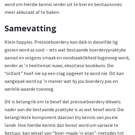
word om hierdie kennis verder uit te brei en bestuursones
meer akkuraat af te baken.
Samevatting
Klein happies. Presisieboerdery kan dalk in dieselfde lig
gesien word as sout – iets wat bestaande boerderypraktyke
aanvul en volgens smaak en noodsaaklikheid bygevoeg word,
eerder as ’n heeltemal nuwe, eksotiese kookkuns. Die
“olifant” hoef nie op een slag opgeëet te word nie. Dit kan
aangepak word op ’n manier wat by jou boerdery pas en
werklik waarde toevoeg.
Dit is belangrik om te besef dat presisieboerdery dikwels
nader aan die bestaande praktyke is as wat besef word. Die
belangrikste komponent daarvan bly kennis van jou eie
lande. Hoe hierdie kennis dan benut word om variasie te
bestuur, kan wissel van “boer-maak-’n-plan”-metodes tot