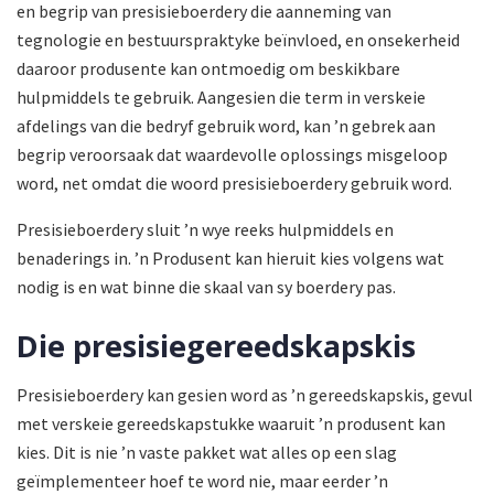
en begrip van presisieboerdery die aanneming van
tegnologie en bestuurspraktyke beïnvloed, en onsekerheid
daaroor produsente kan ontmoedig om beskikbare
hulpmiddels te gebruik. Aangesien die term in verskeie
afdelings van die bedryf gebruik word, kan ’n gebrek aan
begrip veroorsaak dat waardevolle oplossings misgeloop
word, net omdat die woord presisieboerdery gebruik word.
Presisieboerdery sluit ’n wye reeks hulpmiddels en
benaderings in. ’n Produsent kan hieruit kies volgens wat
nodig is en wat binne die skaal van sy boerdery pas.
Die presisiegereedskapskis
Presisieboerdery kan gesien word as ’n gereedskapskis, gevul
met verskeie gereedskapstukke waaruit ’n produsent kan
kies. Dit is nie ’n vaste pakket wat alles op een slag
geïmplementeer hoef te word nie, maar eerder ’n