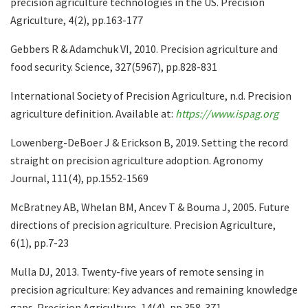
precision agriculture technologies in the US. Precision
Agriculture, 4(2), pp.163-177
Gebbers R & Adamchuk VI, 2010. Precision agriculture and
food security. Science, 327(5967), pp.828-831
International Society of Precision Agriculture, n.d. Precision
agriculture definition. Available at:
https://www.ispag.org
Lowenberg-DeBoer J & Erickson B, 2019. Setting the record
straight on precision agriculture adoption. Agronomy
Journal, 111(4), pp.1552-1569
McBratney AB, Whelan BM, Ancev T & Bouma J, 2005. Future
directions of precision agriculture. Precision Agriculture,
6(1), pp.7-23
Mulla DJ, 2013. Twenty-five years of remote sensing in
precision agriculture: Key advances and remaining knowledge
gaps. Precision Agriculture, 14(4), pp.358-371