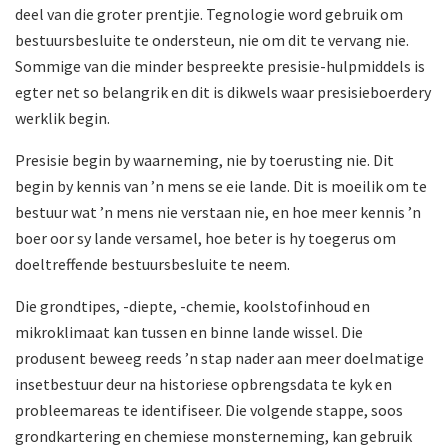
deel van die groter prentjie. Tegnologie word gebruik om
bestuursbesluite te ondersteun, nie om dit te vervang nie.
Sommige van die min­der bespreekte presisie-hulpmiddels is
egter net so belangrik en dit is dikwels waar presisieboerdery
werklik begin.
Presisie begin by waarneming, nie by toerusting nie. Dit
begin by kennis van ’n mens se eie lande. Dit is moeilik om te
bestuur wat ’n mens nie verstaan nie, en hoe meer kennis ’n
boer oor sy lande versamel, hoe beter is hy toegerus om
doeltreffende bestuursbesluite te neem.
Die grondtipes, -diepte, -chemie, koolstofinhoud en
mikroklimaat kan tussen en binne lande wissel. Die
produsent beweeg reeds ’n stap nader aan meer doel­matige
insetbestuur deur na historiese opbrengsdata te kyk en
probleemareas te identifiseer. Die volgende stappe, soos
grondkartering en chemiese monster­neming, kan gebruik