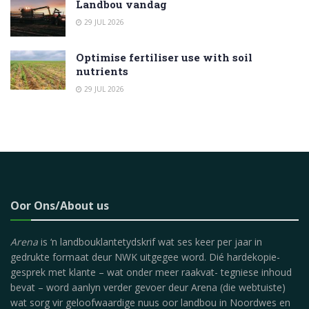
Landbou vandag
29 JUL 2026
Optimise fertiliser use with soil
nutrients
29 JUL 2026
Oor Ons/About us
Arena
is ‘n landbouklantetydskrif wat ses keer per jaar in
gedrukte formaat deur NWK uitgegee word. Dié hardekopie-
gesprek met klante – wat onder meer raakvat- tegniese inhoud
bevat – word aanlyn verder gevoer deur Arena (die webtuiste)
wat sorg vir geloofwaardige nuus oor landbou in Noordwes en