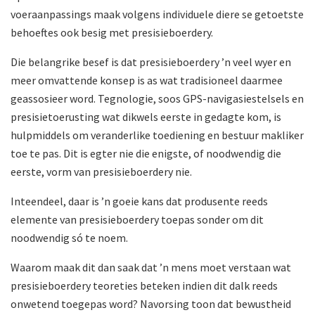
voeraanpassings maak volgens individuele diere se getoetste
behoeftes ook besig met presisieboerdery.
Die belangrike besef is dat presisieboerdery ’n veel wyer en
meer omvattende konsep is as wat tradisioneel daarmee
geassosieer word. Tegnologie, soos GPS-navigasiestelsels en
presisietoerusting wat dikwels eerste in gedagte kom, is
hulpmiddels om veranderlike toediening en bestuur makliker
toe te pas. Dit is egter nie die enigste, of noodwendig die
eerste, vorm van presisieboerdery nie.
Inteendeel, daar is ’n goeie kans dat produsente reeds
elemente van presisieboerdery toepas sonder om dit
noodwendig só te noem.
Waarom maak dit dan saak dat ’n mens moet verstaan wat
presisieboerdery teoreties beteken indien dit dalk reeds
onwetend toegepas word? Navorsing toon dat bewustheid