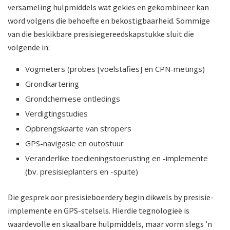
versameling hulpmiddels wat gekies en gekombineer kan
word volgens die behoefte en bekostigbaarheid. Sommige
van die beskikbare presisiegereedskapstukke sluit die
volgende in:
Vogmeters (probes [voelstafies] en CPN-metings)
Grondkartering
Grondchemiese ontledings
Verdigtingstudies
Opbrengskaarte van stropers
GPS-navigasie en outostuur
Veranderlike toedieningstoerusting en -implemente
(bv. presisieplanters en -spuite)
Die gesprek oor presisieboerdery begin dikwels by presisie-
implemente en GPS-stelsels. Hierdie tegnologieë is
waardevolle en skaalbare hulpmiddels, maar vorm slegs ’n