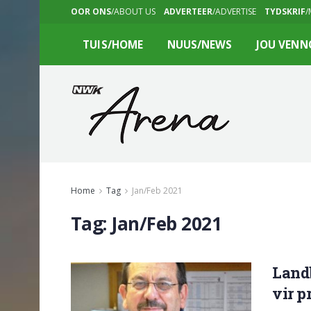
OOR ONS
/ABOUT US
ADVERTEER
/ADVERTISE
TYDSKRIF
/
TUIS/HOME
NUUS/NEWS
JOU VENN
Home
Tag
Jan/Feb 2021
Tag:
Jan/Feb 2021
Landb
vir p