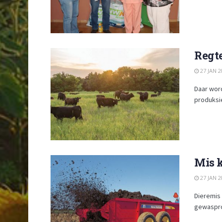
Regte
27 JAN 2
Daar wor
produksie
Mis 
27 JAN 2
Dieremis 
gewasprod