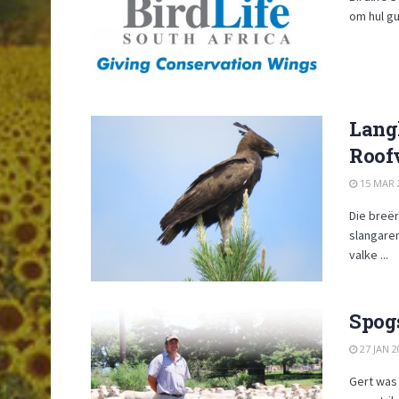
om hul gu
Lang
Roof
15 MAR 
Die breë
slangaren
valke ...
Spogs
27 JAN 2
Gert was