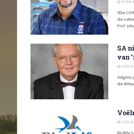
18 FEB 2
VDie COV
die sukk
Prof Johan
SA ni
van ‘
9 FEB 20
Volgens 
die Witwa
Voëln
3 FEB 20
Birdlife 