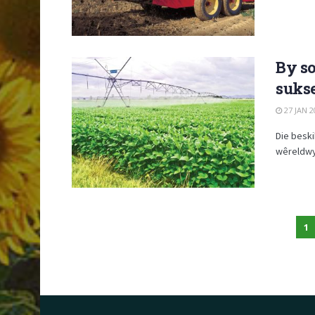
By so
suks
27 JAN 2
Die beski
wêreldwy
1