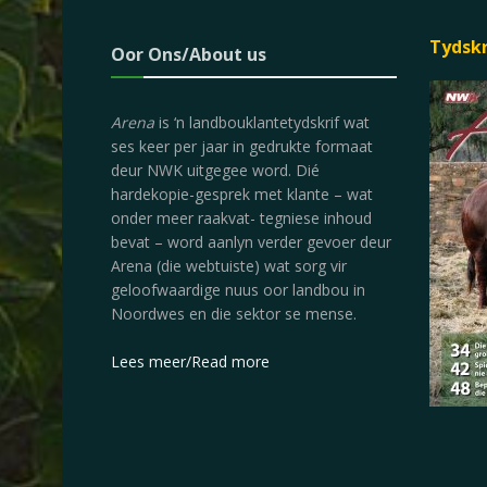
Tydsk
Oor Ons/About us
Arena
is ‘n landbouklantetydskrif wat
ses keer per jaar in gedrukte formaat
deur NWK uitgegee word. Dié
hardekopie-gesprek met klante – wat
onder meer raakvat- tegniese inhoud
bevat – word aanlyn verder gevoer deur
Arena (die webtuiste) wat sorg vir
geloofwaardige nuus oor landbou in
Noordwes en die sektor se mense.
Lees meer/Read more