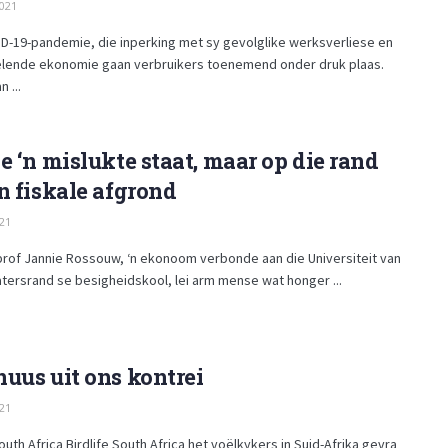
021
ID-19-pandemie, die inperking met sy gevolglike werksverliese en
elende ekonomie gaan verbruikers toenemend onder druk plaas.
 ...
e ‘n mislukte staat, maar op die rand
n fiskale afgrond
21
prof Jannie Rossouw, ‘n ekonoom verbonde aan die Universiteit van
tersrand se besigheidskool, lei arm mense wat honger ...
uus uit ons kontrei
21
South Africa Birdlife South Africa het voëlkykers in Suid-Afrika gevra