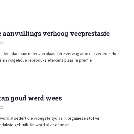
 aanvullings verhoog veeprestasie
021
d deesdae baie meer van plaasdiere verwag as in die verlede. Hoë
 en volgehoue reproduksieteikens plaas ’n premie ...
kan goud werd wees
021
word al sedert die vroegste tyd as ’n organiese stof vir
uksie gebruik. Dit word al vir eeue as ...