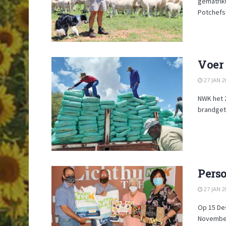
gematrik
Potchefs
Voer 
27 JAN 2
NWK het 2
brandgete
Perso
27 JAN 2
Op 15 De
November 