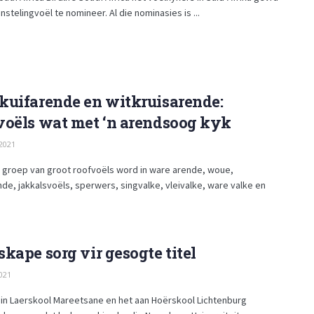
nstelingvoël te nomineer. Al die nominasies is ...
kuifarende en witkruisarende:
voëls wat met ‘n arendsoog kyk
2021
r groep van groot roofvoëls word in ware arende, woue,
de, jakkalsvoëls, sperwers, singvalke, vleivalke, ware valke en
kape sorg vir gesogte titel
021
 in Laerskool Mareetsane en het aan Hoërskool Lichtenburg