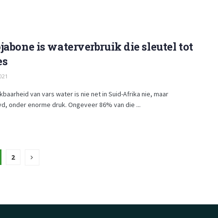
jabone is waterverbruik die sleutel tot
es
021
kbaarheid van vars water is nie net in Suid-Afrika nie, maar
d, onder enorme druk. Ongeveer 86% van die ...
2