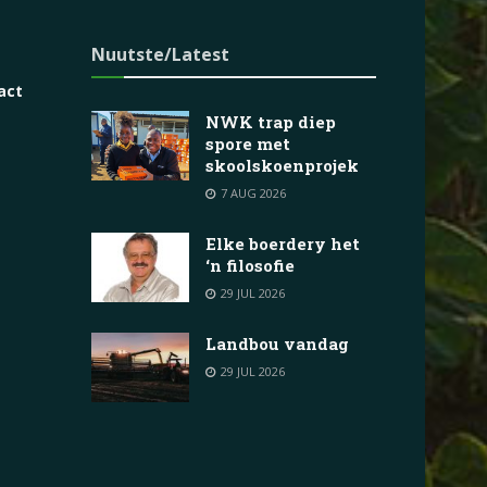
Nuutste/Latest
act
NWK trap diep
e
spore met
skoolskoenprojek
7 AUG 2026
Elke boerdery het
‘n filosofie
29 JUL 2026
Landbou vandag
29 JUL 2026