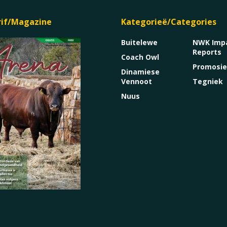
rif/Magazine
Kategorieë/Categories
Buitelewe
NWK Imp
Reports
Coach Owl
Promosi
Dinamiese
Vennoot
Tegniek
Nuus