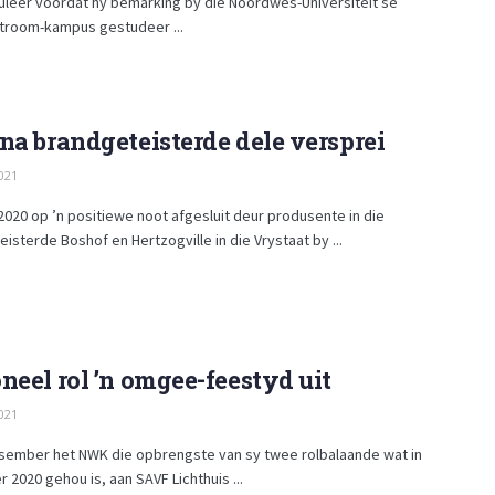
uleer voordat hy bemarking by die Noordwes-Universiteit se
troom-kampus gestudeer ...
na brandgeteisterde dele versprei
021
020 op ’n positiewe noot afgesluit deur produsente in die
isterde Boshof en Hertzogville in die Vrystaat by ...
neel rol ’n omgee-feestyd uit
021
sember het NWK die opbrengs­te van sy twee rolbal­aande wat in
2020 gehou is, aan SAVF Lichthuis ...