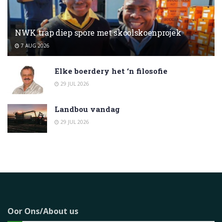
NWK trap diep spore met skoolskoenprojek
7 AUG 2026
Elke boerdery het ‘n filosofie
29 JUL 2026
Landbou vandag
29 JUL 2026
Oor Ons/About us