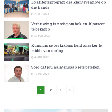
Lojaliteitsprogram dra klantevennote op
die hande
23 FEB 2023
Vernuwing is nodig om bek-en-klouseer
te bekamp
30 MAY 2022
Kunsmis se beskikbaarheid onseker te
midde van oorlog
4 MAR 2022
Sorg dat jou nalatenskap iets beteken
12 JAN 2022
1
2
3