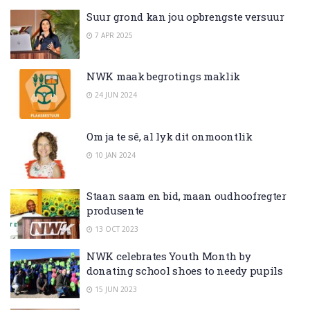
Suur grond kan jou opbrengste versuur
7 APR 2025
NWK maak begrotings maklik
24 JUN 2024
Om ja te sê, al lyk dit onmoontlik
10 JAN 2024
Staan saam en bid, maan oudhoofregter
produsente
13 OCT 2023
NWK celebrates Youth Month by
donating school shoes to needy pupils
15 JUN 2023