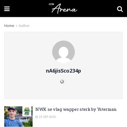
Home
Author
nA6jisSco234p
NWK se vlag wapper sterk by Ysterman
23 SEP 2025